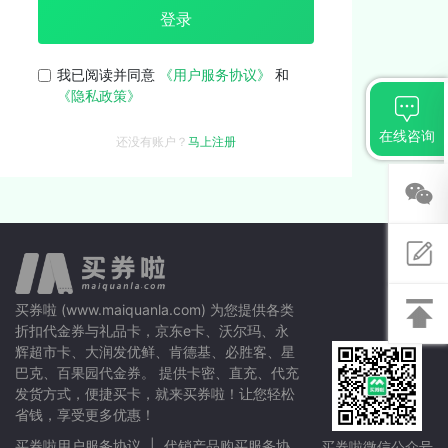
登录
我已阅读并同意
《用户服务协议》
和
《隐私政策》
在线咨询
还没有账户？
马上注册
关注
微信
意见
买券啦 (www.maiquanla.com) 为您提供各类
反馈
折扣代金券与礼品卡，京东e卡、沃尔玛、永
辉超市卡、大润发优鲜、肯德基、必胜客、星
返回
巴克、百果园代金券。 提供卡密、直充、代充
顶部
发货方式，便捷买卡，就来买券啦！让您轻松
省钱，享受更多优惠！
买券啦用户服务协议
|
代销产品购买服务协
买券啦微信公众号