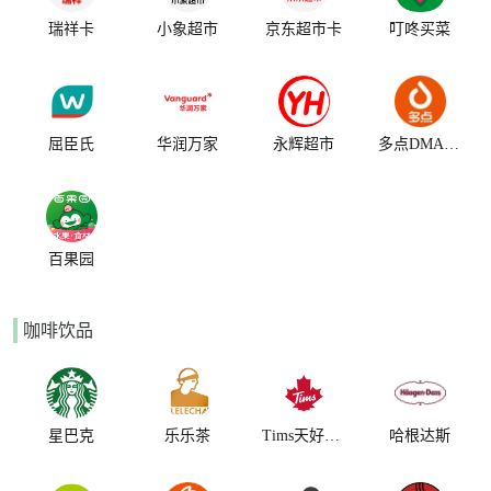
瑞祥卡
小象超市
京东超市卡
叮咚买菜
屈臣氏
华润万家
永辉超市
多点DMAILL
百果园
咖啡饮品
星巴克
乐乐茶
Tims天好咖啡
哈根达斯