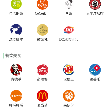
奈雪的茶
CoCo都可
喜茶
太平洋咖啡
瑞幸咖啡
歌帝梵
DQ冰雪皇后
餐饮美食
肯德基
必胜客
汉堡王
达美乐
呷哺呷哺
麦当劳
来伊份