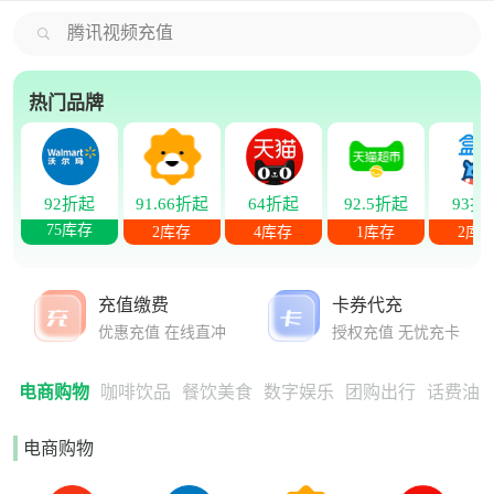
腾讯视频充值
热门品牌
92折起
91.66折起
64折起
92.5折起
93折
75库存
2库存
4库存
1库存
2库
充值缴费
卡券代充
优惠充值 在线直冲
授权充值 无忧充卡
电商购物
咖啡饮品
餐饮美食
数字娱乐
团购出行
话费油
电商购物