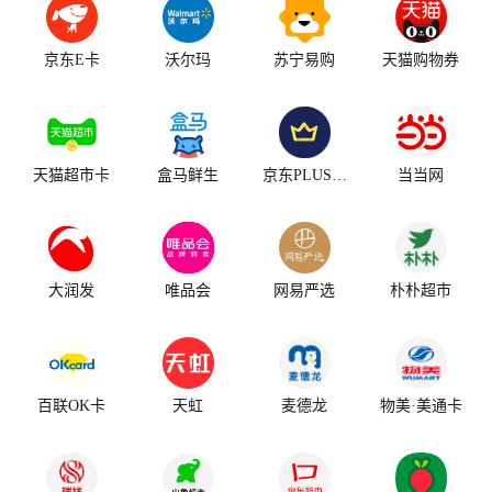
京东E卡
沃尔玛
苏宁易购
天猫购物券
天猫超市卡
盒马鲜生
京东PLUS会员
当当网
大润发
唯品会
网易严选
朴朴超市
百联OK卡
天虹
麦德龙
物美·美通卡