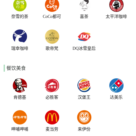
奈雪的茶
CoCo都可
喜茶
太平洋咖啡
瑞幸咖啡
歌帝梵
DQ冰雪皇后
餐饮美食
肯德基
必胜客
汉堡王
达美乐
呷哺呷哺
麦当劳
来伊份