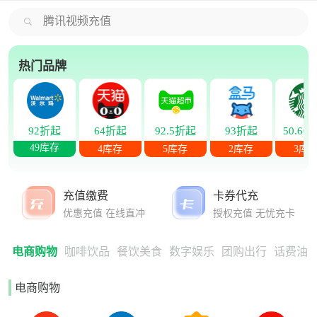
腾讯视频充值
热门品牌
92折起
64折起
92.5折起
93折起
50.66
49库存
4库存
5库存
2库存
3库
充值缴费
卡券代充
优惠充值 在线直冲
授权充值 无忧充卡
电商购物
咖啡饮品
餐饮美食
数字娱乐
团购出行
话费油
电商购物