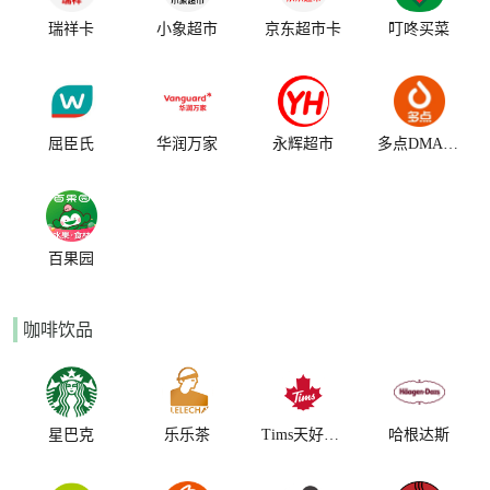
瑞祥卡
小象超市
京东超市卡
叮咚买菜
屈臣氏
华润万家
永辉超市
多点DMAILL
百果园
咖啡饮品
星巴克
乐乐茶
Tims天好咖啡
哈根达斯