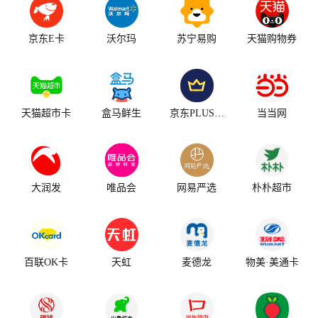
京东E卡
沃尔玛
苏宁易购
天猫购物券
天猫超市卡
盒马鲜生
京东PLUS会员
当当网
大润发
唯品会
网易严选
朴朴超市
百联OK卡
天虹
麦德龙
物美·美通卡