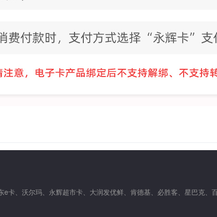
与礼品卡，京东e卡、沃尔玛、永辉超市卡、大润发优鲜、肯德基、必胜客、星巴