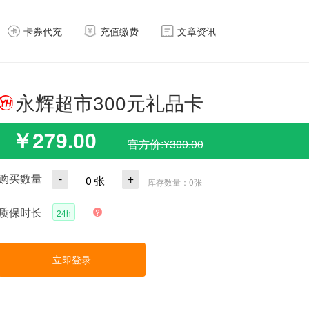
卡券代充
充值缴费
文章资讯
永辉超市300元礼品卡
￥
279.00
官方价:¥300.00
购买数量
-
+
0
张
库存数量：
0
张
质保时长
?
24h
立即登录