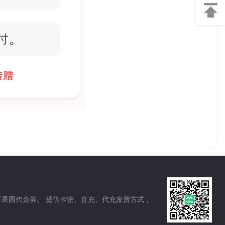
意见
反馈
返回
顶部
克、百果园代金券。 提供卡密、直充、代充发货方式，