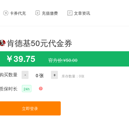
卡券代充
充值缴费
文章资讯
肯德基50元代金券
￥
39.75
官方价:¥50.00
购买数量
-
+
0
张
库存数量：
0
张
质保时长
?
24h
立即登录